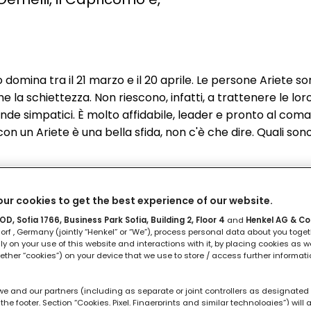
o domina tra il 21 marzo e il 20 aprile. Le persone Ariete s
e la schiettezza. Non riescono, infatti, a trattenere le lor
ende simpatici. È molto affidabile, leader e pronto al com
 un Ariete è una bella sfida, non c'è che dire. Quali sono
ur cookies to get the best experience of our website.
D, Sofia 1766, Business Park Sofia, Building 2, Floor 4
and
Henkel AG & Co
rf , Germany (jointly “Henkel” or “We”), process personal data about you toget
lly on your use of this website and interactions with it, by placing cookies as we
ether “cookies”) on your device that we use to store / access further informat
we and our partners (including as separate or joint controllers as designated 
the footer, Section “Cookies, Pixel, Fingerprints and similar technologies”) wil