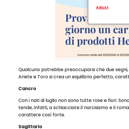
process data relati
functionalities en
Adjust
this website as wel
such basis track yo
entities and create
websites. We use th
be interesting to yo
the devices assigne
campaigns.
You can find more i
(Section “Cookies, P
for the future by di
respect to the cook
Qualcuno potrebbe preoccuparsi che due segni, per 
cookie available by 
Ariete e Toro si crea un equilibrio perfetto, caratt
If you click on “Adj
them for one or more
Cancro
as to the processing
technically necessar
Con i nati di luglio non sono tutte rose e fiori. S
tende, infatti, a schiacciare il narcisismo e il r
carattere così forte.
Sagittario