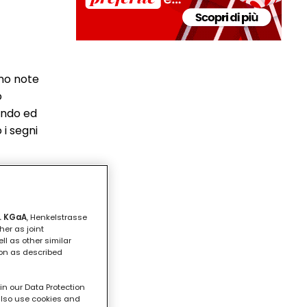
ono note
o
ando ed
 i segni
. KGaA
, Henkelstrasse
her as joint
ll as other similar
ion as described
in our Data Protection
l also use cookies and