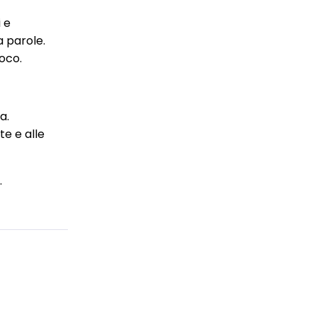
 e
a parole.
oco.
a.
te e alle
.