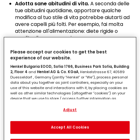
Adotta sane abitudini di vita.
A seconda delle
tue abitudini quotidiane, apportare qualche
modifica al tuo stile di vita potrebbe aiutarti ad
avere capelli più folti. Per esempio, fai molta
attenzione all'alimentazione: diete rigide o
perdite di peso eccessivo possono
danneggiare le chiome.
Evita le acconciature strette.
È meglio
Please accept our cookies to get the best
experience of our website.
portare con moderazione chignon e code di
cavallo. Invece, preferisci i capelli sciolti o a
Henkel Bulgaria EOOD, Sofia 1766, Business Park Sofia, Building
opta per trecce morbide. Anche cambiare il
2, Floor 4
and
Henkel AG & Co. KGaA
, Henkelstrasse 67, 40589
Duesseldorf , Germany (jointly “Henkel” or “We”), process personal
modo in cui districhi i capelli può rivelarsi utile.
data about you together as joint controllers, especially on your
Considera di spazzolare dal basso verso l'alto,
use of this website and interactions with it, by placing cookies as
ovvero inizia dalle punte dei capelli e procedi
well as other similar technologies (altogether “cookies”) on your
device that we use to store / access further information as
verso la radice.
described below.
Usa prodotti per capelli "ispessentiti"
non
Adjust
aumenteranno effettivamente il diametro del
With your consent, we and our partners (including as separate or
follicolo pilifero, ma hanno più un beneficio
joint controllers as designated in our Data Protection Statement
linked in the footer, Section “Cookies, Pixel, Fingerprints and similar
cosmetico. Agiscono allargando le cuticole.
Accept All Cookies
technologies”) will also use cookies and process data relating to
Prendi in considerazione un trattamento
you to
measure and optimize the performance of this website,