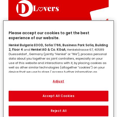
Please accept our cookies to get the best
experience of our website.
Henkel Bulgaria EOOD, Sofia 1766, Business Park Sofia, Building
2, Floor 4
and
Henkel AG & Co. KGaA
, Henkelstrasse 67, 40589
Duesseldorf , Germany (jointly “Henkel” or “We”), process personal
data about you together as joint controllers, especially on your
use of this website and interactions with it, by placing cookies as
well as other similar technologies (altogether “cookies”) on your
device that we use to store / access further information as
described below.
Adjust
With your consent, we and our partners (including as separate or
joint controllers as designated in our Data Protection Statement
linked in the footer, Section “Cookies, Pixel, Fingerprints and similar
Accept All Cookies
Il numero di beneficiari è limitato, così come i
technologies”) will also use cookies and process data relating to
you to
measure and optimize the performance of this website,
beni che si potranno acquistare. La somma
to provide you with functionalities enhancing your use of this
Reject All
finale erogata agli aventi diritto sarà stabilita in
website and/or for personalized marketing
. We will analyse
your use of this website as well as your commercial interactions