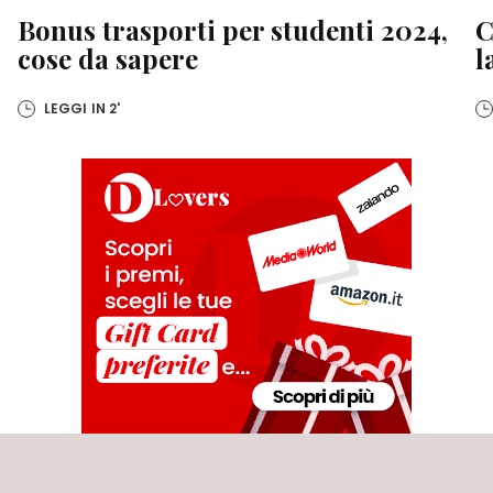
Bonus trasporti per studenti 2024,
C
cose da sapere
l
LEGGI IN
2'