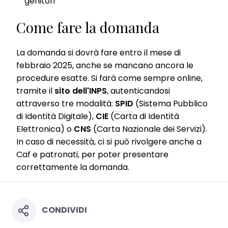
genitori
your personal data for all the purposes stated above. If you click on
“Reject”, only cookies that are technically necessary to provide you
with this website will be used.
Come fare la domanda
La domanda si dovrà fare entro il mese di
febbraio 2025, anche se mancano ancora le
procedure esatte. Si farà come sempre online,
tramite il
sito dell'INPS
, autenticandosi
attraverso tre modalità:
SPID
(Sistema Pubblico
di Identità Digitale),
CIE
(Carta di Identità
Elettronica) o
CNS
(Carta Nazionale dei Servizi).
In caso di necessità, ci si può rivolgere anche a
Caf e patronati, per poter presentare
correttamente la domanda.
CONDIVIDI