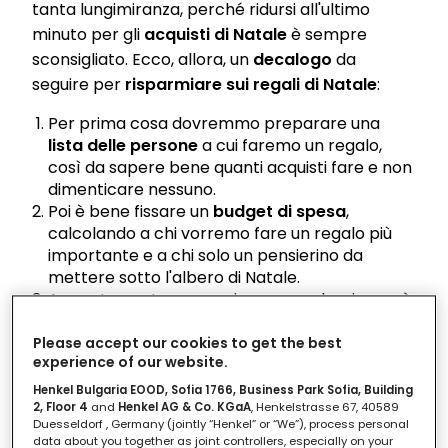
tanta lungimiranza, perché ridursi all'ultimo
minuto per gli
acquisti di Natale
è sempre
sconsigliato. Ecco, allora, un
decalogo
da
seguire per
risparmiare sui regali di Natale
:
Per prima cosa dovremmo preparare una
lista delle persone
a cui faremo un regalo,
così da sapere bene quanti acquisti fare e non
dimenticare nessuno.
Poi è bene fissare un
budget di spesa
,
calcolando a chi vorremo fare un regalo più
importante e a chi solo un pensierino da
mettere sotto l'albero di Natale.
A questo punto per ogni persona che riceverà
un dono possiamo creare un elenco di possibili
regali, in base a gusti, preferenze, età, tipo di
Please accept our cookies to get the best
experience of our website.
relazione che abbiamo e altri fattori.
Cominciamo a guardarci in giro presto, già in
Henkel Bulgaria EOOD, Sofia 1766, Business Park Sofia, Building
occasione del
Black Friday
, perché possiamo
2, Floor 4
and
Henkel AG & Co. KGaA
, Henkelstrasse 67, 40589
Duesseldorf , Germany (jointly “Henkel” or “We”), process personal
acquistare tanti bei regali a prezzi
data about you together as joint controllers, especially on your