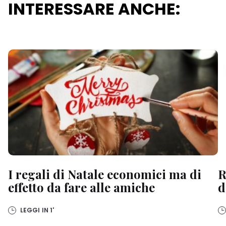
INTERESSARE ANCHE:
I regali di Natale economici ma di
R
effetto da fare alle amiche
d
LEGGI IN
1'