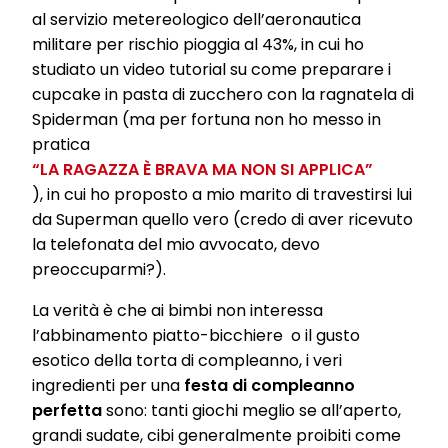
al servizio metereologico dell’aeronautica
If you click on “Adjust” you can find more information about the
processing of your data / the use of cookies and allow them for one
militare per rischio pioggia al 43%, in cui ho
or more of the purposes mentioned above. By clicking on “Accept
studiato un video tutorial su come preparare i
All”, you agree to the use of cookies as well as to the processing of
your personal data for all the purposes stated above. If you click on
cupcake in pasta di zucchero con la ragnatela di
“Reject”, only cookies that are technically necessary to provide you
Spiderman (ma per fortuna non ho messo in
with this website will be used.
pratica
“LA RAGAZZA È BRAVA MA NON SI APPLICA”
), in cui ho proposto a mio marito di travestirsi lui
da Superman quello vero (credo di aver ricevuto
la telefonata del mio avvocato, devo
preoccuparmi?).
La verità è che ai bimbi non interessa
l’abbinamento piatto-bicchiere o il gusto
esotico della torta di compleanno, i veri
ingredienti per una
festa di compleanno
perfetta
sono: tanti giochi meglio se all’aperto,
grandi sudate, cibi generalmente proibiti come