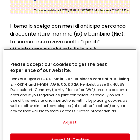
Il tema lo scelgo con mesi di anticipo cercando
di accontentare mamma (io) e bambino (Nic).
Lo scorso anno avevo scelto “i pirati”
ufficialmente perchè mio figlio ne è
appassionato, ufficiosamente perché sognavo di
Please accept our cookies to get the best
vestire a righe bianche e rosse. Una tshirt a righe
experience of our website.
non ho avuto il tempo di comprarla ed all’ultimo
Henkel Bulgaria EOOD, Sofia 1766, Business Park Sofia, Building
minuto ho optato per un vestito con ancore,
2, Floor 4
and
Henkel AG & Co. KGaA
, Henkelstrasse 67, 40589
avete mai sentito la frase
Duesseldorf , Germany (jointly “Henkel” or “We”), process personal
data about you together as joint controllers, especially on your
“PIRATI, ALL’ARREMBAGGIO, GETTATE LE
use of this website and interactions with it, by placing cookies as
ANCORE?”.
well as other similar technologies (altogether “cookies”) on your
device that we use to store / access further information as
Quest’anno avevo pensato ad un tema attuale,
described below.
Adjust
molto in voga, quello del cibo, in perfetta
With your consent, we and our partners (including as separate or
armonia con
Expo 2015
. Gli adulti avrebbero
joint controllers as designated in our Data Protection Statement
linked in the footer, Section “Cookies, Pixel, Fingerprints and similar
Accept All Cookies