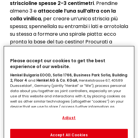
striscioline spesse 2-3 centimetri
. Prendine
almeno 3 e
attaccale l’una sull’altra con la
colla vinilica
, per creare un’unica striscia più
spessa; spennellala su entrambi i lati e arrotolala
su stessa a formare una spirale piatta: ecco
pronta la base del tuo cestino! Procurati a
questo punto un vecchio contenitore sul quale
poter
modellare le pareti del tuo cestino di
Please accept our cookies to get the best
carta fai da te
; rivestilo di carta da forno per
experience of our website.
evitare che le striscioline di carta si attacchino
Henkel Bulgaria EOOD, Sofia 1766, Business Park Sofia, Building
alla sua superficie. A questo punto, infatti, devi
2, Floor 4
and
Henkel AG & Co. KGaA
, Henkelstrasse 67, 40589
Duesseldorf , Germany (jointly “Henkel” or “We”), process personal
cominciare ad arrotolare su se stesse e lungo
data about you together as joint controllers, especially on your
le pareti interne del vecchio contenitore
altre
use of this website and interactions with it, by placing cookies as
well as other similar technologies (altogether “cookies”) on your
strisce di carta inspessite come sopra. Man
device that we use to store / access further information as
mano che procedi,
spennella le striscioline con
described below.
Adjust
la colla; una volta asciutta, la composizione a
With your consent, we and our partners (including as separate or
spirale si staccherà dalla carta da forno
,
joint controllers as designated in our Data Protection Statement
linked in the footer, Section “Cookies, Pixel, Fingerprints and similar
fissala alla base con un po’ di colla e… voilà, ecco
Accept All Cookies
technologies”) will also use cookies and process data relating to