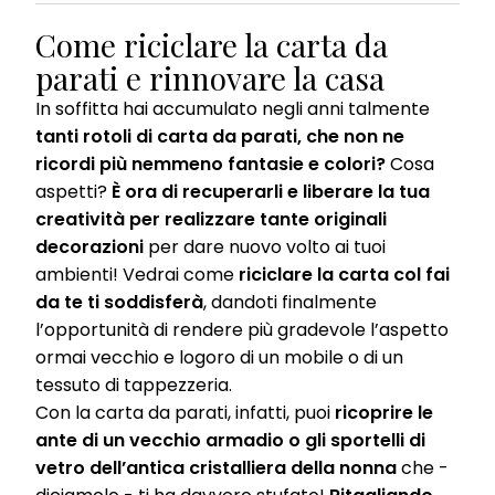
If you click on “Adjust” you can find more information about the
processing of your data / the use of cookies and allow them for one
Come riciclare la carta da
or more of the purposes mentioned above. By clicking on “Accept
parati e rinnovare la casa
All”, you agree to the use of cookies as well as to the processing of
your personal data for all the purposes stated above. If you click on
In soffitta hai accumulato negli anni talmente
“Reject”, only cookies that are technically necessary to provide you
with this website will be used.
tanti rotoli di carta da parati, che non ne
ricordi più nemmeno fantasie e colori?
Cosa
aspetti?
È ora di recuperarli e liberare la tua
creatività per realizzare tante originali
decorazioni
per dare nuovo volto ai tuoi
ambienti! Vedrai come
riciclare la carta col fai
da te ti soddisferà
, dandoti finalmente
l’opportunità di rendere più gradevole l’aspetto
ormai vecchio e logoro di un mobile o di un
tessuto di tappezzeria.
Con la carta da parati, infatti, puoi
ricoprire le
ante di un vecchio armadio o gli sportelli di
vetro dell’antica cristalliera della nonna
che -