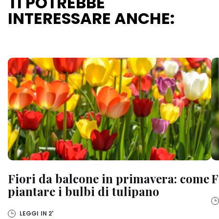
TI POTREBBE
INTERESSARE ANCHE:
Fiori da balcone in primavera: come
F
piantare i bulbi di tulipano
LEGGI IN
2'