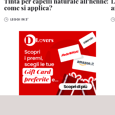
Tinta per capelli naturale all'henné:
L
come si applica?
a
LEGGI IN
3'