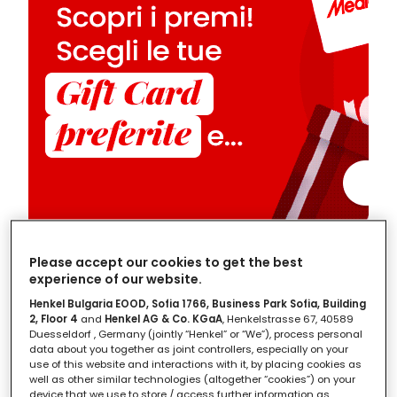
Please accept our cookies to get the best
Quando fare lo shampoo dopo
experience of our website.
la tinta?
Henkel Bulgaria EOOD, Sofia 1766, Business Park Sofia, Building
2, Floor 4
and
Henkel AG & Co. KGaA
, Henkelstrasse 67, 40589
Duesseldorf , Germany (jointly “Henkel” or “We”), process personal
data about you together as joint controllers, especially on your
Se hai fatto la tinta, dovrai attendere un po'
use of this website and interactions with it, by placing cookies as
prima di
lavare i capelli
. Il colore, infatti, deve
well as other similar technologies (altogether “cookies”) on your
device that we use to store / access further information as