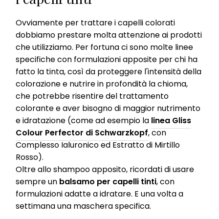
disabling cookies on our website under "Cookie settings" linked in
the footer. For more information with respect to the cookies used
on this website, especially their storage period, please see the
Ovviamente per trattare i capelli colorati
detailed information on each cookie available by clicking “adjust”
dobbiamo prestare molta attenzione ai prodotti
below”.
che utilizziamo. Per fortuna ci sono molte linee
If you click on “Adjust” you can find more information about the
specifiche con formulazioni apposite per chi ha
processing of your data / the use of cookies and allow them for one
fatto la tinta, così da proteggere l'intensità della
or more of the purposes mentioned above. By clicking on “Accept
All”, you agree to the use of cookies as well as to the processing of
colorazione e nutrire in profondità la chioma,
your personal data for all the purposes stated above. If you click on
che potrebbe risentire del trattamento
“Reject”, only cookies that are technically necessary to provide you
with this website will be used.
colorante e aver bisogno di maggior nutrimento
e idratazione (come ad esempio la
linea Gliss
Colour Perfector di Schwarzkopf
, con
Complesso Ialuronico ed Estratto di Mirtillo
Rosso).
Oltre allo shampoo apposito, ricordati di usare
sempre un
balsamo per capelli tinti
, con
formulazioni adatte a idratare. E una volta a
settimana una maschera specifica.