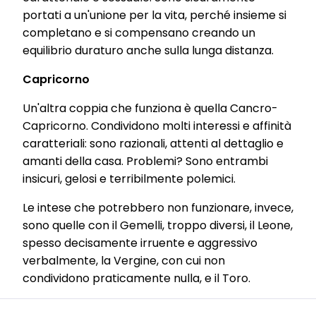
your household as well as to measure and optimize the success
portati a un'unione per la vita, perché insieme si
of advertising campaigns.
completano e si compensano creando un
You can find more information on the processing of your data in
equilibrio duraturo anche sulla lunga distanza.
our Data Protection Statement linked in the footer (Section
“Cookies, Pixel, Fingerprints and similar technologies”). You may
Capricorno
withdraw your consent at any time with effect for the future by
disabling cookies on our website under "Cookie settings" linked in
Un'altra coppia che funziona è quella Cancro-
the footer. For more information with respect to the cookies used
on this website, especially their storage period, please see the
Capricorno. Condividono molti interessi e affinità
detailed information on each cookie available by clicking “adjust”
caratteriali: sono razionali, attenti al dettaglio e
below”.
amanti della casa. Problemi? Sono entrambi
If you click on “Adjust” you can find more information about the
insicuri, gelosi e terribilmente polemici.
processing of your data / the use of cookies and allow them for one
or more of the purposes mentioned above. By clicking on “Accept
All”, you agree to the use of cookies as well as to the processing of
Le intese che potrebbero non funzionare, invece,
your personal data for all the purposes stated above. If you click on
sono quelle con il Gemelli, troppo diversi, il Leone,
“Reject”, only cookies that are technically necessary to provide you
with this website will be used.
spesso decisamente irruente e aggressivo
verbalmente, la Vergine, con cui non
condividono praticamente nulla, e il Toro.