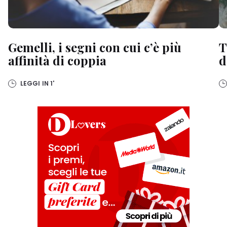
Gemelli, i segni con cui c’è più
T
affinità di coppia
d
LEGGI IN
1'