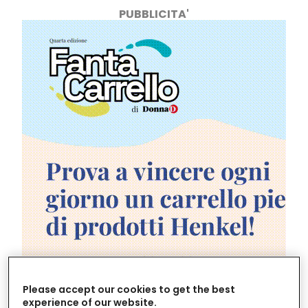
PUBBLICITA'
Please accept our cookies to get the best
Potrebbe apparire una coppia vincente, eppure
experience of our website.