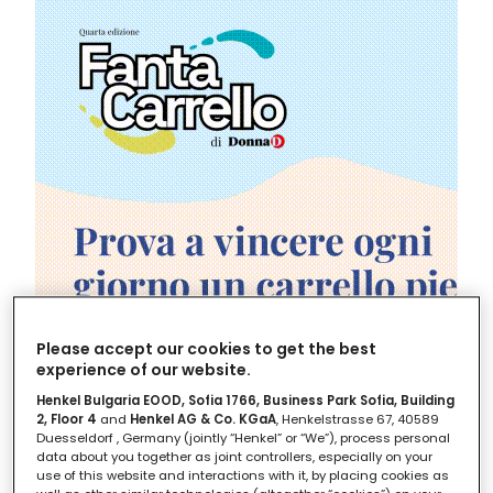
Please accept our cookies to get the best
experience of our website.
Henkel Bulgaria EOOD, Sofia 1766, Business Park Sofia, Building
2, Floor 4
and
Henkel AG & Co. KGaA
, Henkelstrasse 67, 40589
I più famosi
tipi di sushi
che tutti conosciamo e
Duesseldorf , Germany (jointly “Henkel” or “We”), process personal
data about you together as joint controllers, especially on your
ordiniamo al ristorante giapponese, con il take
use of this website and interactions with it, by placing cookies as