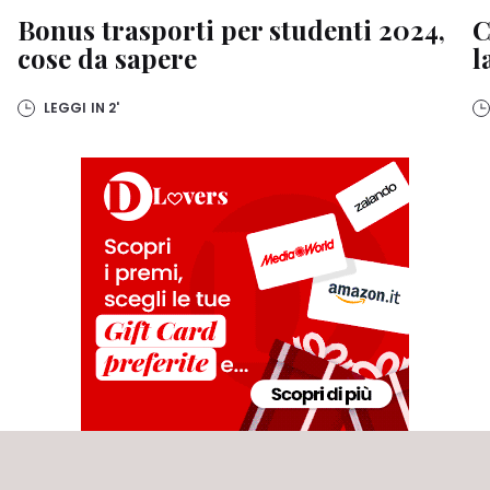
Bonus trasporti per studenti 2024,
C
cose da sapere
l
LEGGI IN
2'