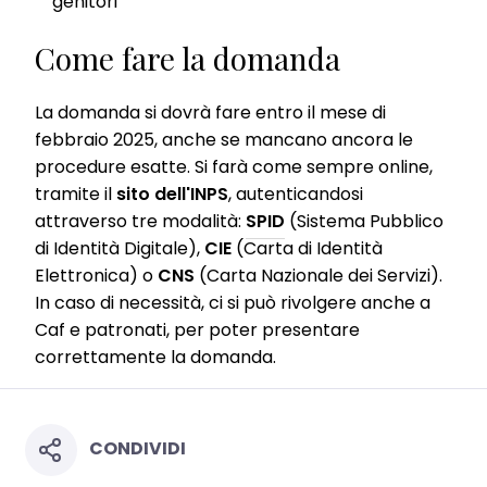
genitori
your personal data for all the purposes stated above. If you click on
“Reject”, only cookies that are technically necessary to provide you
with this website will be used.
Come fare la domanda
La domanda si dovrà fare entro il mese di
febbraio 2025, anche se mancano ancora le
procedure esatte. Si farà come sempre online,
tramite il
sito dell'INPS
, autenticandosi
attraverso tre modalità:
SPID
(Sistema Pubblico
di Identità Digitale),
CIE
(Carta di Identità
Elettronica) o
CNS
(Carta Nazionale dei Servizi).
In caso di necessità, ci si può rivolgere anche a
Caf e patronati, per poter presentare
correttamente la domanda.
CONDIVIDI