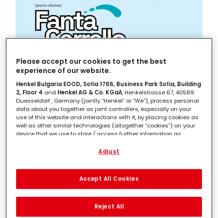
Please accept our cookies to get the best
experience of our website.
Henkel Bulgaria EOOD, Sofia 1766, Business Park Sofia, Building
2, Floor 4
and
Henkel AG & Co. KGaA
, Henkelstrasse 67, 40589
Duesseldorf , Germany (jointly “Henkel” or “We”), process personal
data about you together as joint controllers, especially on your
use of this website and interactions with it, by placing cookies as
well as other similar technologies (altogether “cookies”) on your
device that we use to store / access further information as
described below.
Adjust
With your consent, we and our partners (including as separate or
joint controllers as designated in our Data Protection Statement
linked in the footer, Section “Cookies, Pixel, Fingerprints and similar
Accept All Cookies
Il numero di beneficiari è limitato, così come i
technologies”) will also use cookies and process data relating to
you to
measure and optimize the performance of this website,
beni che si potranno acquistare. La somma
to provide you with functionalities enhancing your use of this
Reject All
finale erogata agli aventi diritto sarà stabilita in
website and/or for personalized marketing
. We will analyse
your use of this website as well as your commercial interactions