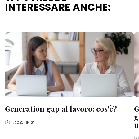
INTERESSARE ANCHE:
Generation gap al lavoro: cos'è?
G
g
u
LEGGI IN
2'