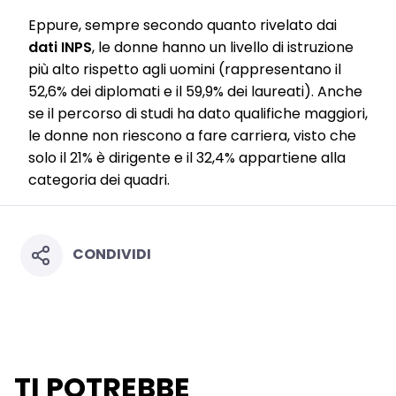
our Data Protection Statement linked in the footer (Section
Eppure, sempre secondo quanto rivelato dai
“Cookies, Pixel, Fingerprints and similar technologies”). You may
dati INPS
, le donne hanno un livello di istruzione
withdraw your consent at any time with effect for the future by
disabling cookies on our website under "Cookie settings" linked in
più alto rispetto agli uomini (rappresentano il
the footer. For more information with respect to the cookies used
52,6% dei diplomati e il 59,9% dei laureati). Anche
on this website, especially their storage period, please see the
detailed information on each cookie available by clicking “adjust”
se il percorso di studi ha dato qualifiche maggiori,
below”.
le donne non riescono a fare carriera, visto che
If you click on “Adjust” you can find more information about the
solo il 21% è dirigente e il 32,4% appartiene alla
processing of your data / the use of cookies and allow them for one
categoria dei quadri.
or more of the purposes mentioned above. By clicking on “Accept
All”, you agree to the use of cookies as well as to the processing of
your personal data for all the purposes stated above. If you click on
“Reject”, only cookies that are technically necessary to provide you
with this website will be used.
CONDIVIDI
TI POTREBBE