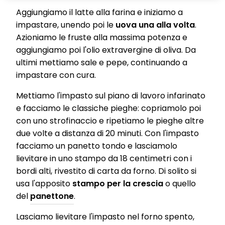
websites, maintain our information about business entities and
Aggiungiamo il latte alla farina e iniziamo a
create individual profiles about you which may be enriched with
impastare, unendo poi le
uova una alla volta
.
data obtained from third parties and other websites. We use
these profiles for personalized marketing purposes, in particular
Azioniamo le fruste alla massima potenza e
to display advertisements that might be interesting to you
aggiungiamo poi l'olio extravergine di oliva. Da
(based, for example, on your identified interests) on this website
and other (third party) media via the devices assigned to you or
ultimi mettiamo sale e pepe, continuando a
your household as well as to measure and optimize the success
impastare con cura.
of advertising campaigns.
You can find more information on the processing of your data in
Mettiamo l'impasto sul piano di lavoro infarinato
our Data Protection Statement linked in the footer (Section
e facciamo le classiche pieghe: copriamolo poi
“Cookies, Pixel, Fingerprints and similar technologies”). You may
withdraw your consent at any time with effect for the future by
con uno strofinaccio e ripetiamo le pieghe altre
disabling cookies on our website under "Cookie settings" linked in
due volte a distanza di 20 minuti. Con l'impasto
the footer. For more information with respect to the cookies used
on this website, especially their storage period, please see the
facciamo un panetto tondo e lasciamolo
detailed information on each cookie available by clicking “adjust”
lievitare in uno stampo da 18 centimetri con i
below”.
bordi alti, rivestito di carta da forno. Di solito si
If you click on “Adjust” you can find more information about the
usa l'apposito
stampo per la crescia
o quello
processing of your data / the use of cookies and allow them for one
del
panettone
.
or more of the purposes mentioned above. By clicking on “Accept
All”, you agree to the use of cookies as well as to the processing of
your personal data for all the purposes stated above. If you click on
Lasciamo lievitare l'impasto nel forno spento,
“Reject”, only cookies that are technically necessary to provide you