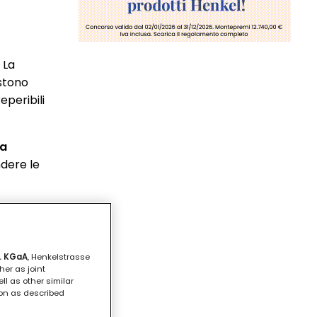
 La
istono
eperibili
a
dere le
. KGaA
, Henkelstrasse
her as joint
ll as other similar
ion as described