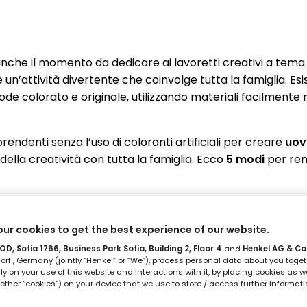
nche il momento da dedicare ai lavoretti creativi a tema.
un’attività divertente che coinvolge tutta la famiglia. Es
de colorato e originale, utilizzando materiali facilmente r
rendenti senza l’uso di coloranti artificiali per creare
uov
della creatività con tutta la famiglia. Ecco
5 modi
per ren
ur cookies to get the best experience of our website.
D, Sofia 1766, Business Park Sofia, Building 2, Floor 4
and
Henkel AG & Co
rf , Germany (jointly “Henkel” or “We”), process personal data about you toget
lly on your use of this website and interactions with it, by placing cookies as we
ether “cookies”) on your device that we use to store / access further informat