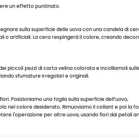
ere un effetto puntinato.
egnare sulla superficie delle uova con una candela di cer
i o artificiali. La cera respingerà il colore, creando decor
i piccoli pezzi di carta velina colorata e incolliamoli sull
iando sfumature irregolari e originali.
ri. Posizioniamo una foglia sulla superficie dell’uovo,
o nel colore desiderato. Rimuoviamo il collant e poi la fog
etere l'operazione per altre uova, usando fiori dai petali a