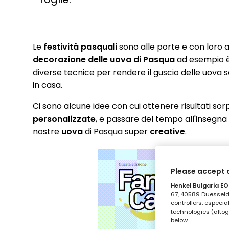
Le
festività pasquali
sono alle porte e con loro a
decorazione delle uova di Pasqua
ad esempio è 
diverse tecnice per rendere il guscio delle uova so
in casa.
Ci sono alcune idee con cui ottenere risultati sorp
personalizzate
, e passare del tempo all'insegna 
nostre
uova
di Pasqua super
creative
.
Please accept o
Henkel Bulgaria EOO
67, 40589 Duesseldo
controllers, especia
technologies (altog
below.