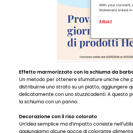
With your consent, 
Statement linked in 
process data relati
functionalities en
Adjust
this website as wel
such basis track yo
entities and create
websites. We use th
be interesting to yo
the devices assigne
campaigns.
You can find more i
(Section “Cookies, P
Effetto marmorizzato con la schiuma da barb
for the future by di
Un metodo per ottenere sfumature uniche che p
respect to the cook
cookie available by 
distribuirne uno strato su un piatto, aggiungere
delicatamente con uno stuzzicadenti. A questo 
If you click on “Adj
la schiuma con un panno.
them for one or more
as to the processing
technically necessar
Decorazione con il riso colorato
Un’idea semplice ma d’impatto consiste nell’utiliz
aggiungiamo alcune gocce di colorante alimentare