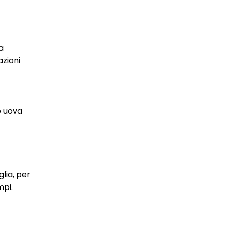
a
azioni
e uova
lia, per
mpi.