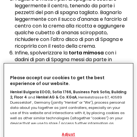
leggermente il centro, tenendo da parte i
pezzetti del pan di spagna tagliato. Bagnarlo
leggermente con il succo d'ananas e farcirlo al
centro con la crema alla ricotta e aggiungere
qualche cubetto di ananas sciroppato,
richiudere con l'altro disco di pan di Spagna e
ricoprirla con il resto della crema.
Infine, spolverizzare la
torta mimosa
con i
dadini di pan di Spagna messi da parte in
precedenza e terminare con uno spolvero di
zucchero a velo.
Please accept our cookies to get the best
experience of our website.
Ora tocca a te! Divertiti in cucina e sperimenta
Henkel Bulgaria EOOD, Sofia 1766, Business Park Sofia, Building
cose nuove,
ai piatti sporchi ci pensano Pril e
2, Floor 4
and
Henkel AG & Co. KGaA
, Henkelstrasse 67, 40589
Nelsen
.
Duesseldorf , Germany (jointly “Henkel” or “We”), process personal
data about you together as joint controllers, especially on your
use of this website and interactions with it, by placing cookies as
well as other similar technologies (altogether “cookies”) on your
device that we use to store / access further information as
PUBBLICITA'
described below.
Adjust