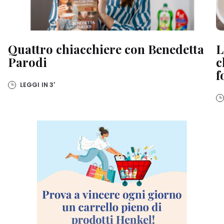
Quattro chiacchiere con Benedetta
L
Parodi
c
f
LEGGI IN
3'