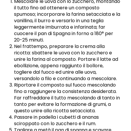
Mescolare le uova con lo zucchero, montando
il tutto fino ad ottenere un composto
spumoso; incorporare la farina setacciata e la
vanillina, il burro e versarlo in una teglia
leggermente imburrata e infarinata; far
cuocere il pan di Spagna in forno a 180° per
20-25 minuti.
Nel frattempo, preparare la crema alla
ricotta: sbattere le uova con lo zucchero e
unire la farina al composto. Portare il latte ad
ebollizione, appena raggiunto il bollore,
togliere dal fuoco ed unire alle uova,
versandolo a filo e continuando a mescolare.
Riportare il composto sul fuoco mescolando
fino a raggiungere la consistenza desiderata.
Far raffreddare il tutto mescolando di tanto in
tanto per evitare la formazione di grumi, a
questo unire alla ricotta setacciata.
Passare in padella i cubetti di ananas
sciroppato con lo zucchero e il rum.
Tagliare a metà il pan di spagna e scavare