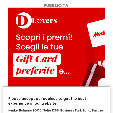
PUBBLICITA'
Please accept our cookies to get the best
experience of our website.
È un'unione molto fortunata, perché l'equilibrio
Henkel Bulgaria EOOD, Sofia 1766, Business Park Sofia, Building