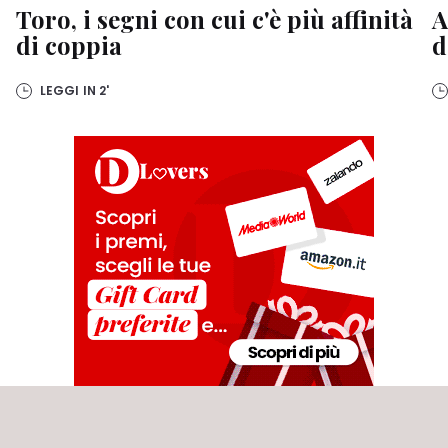
Toro, i segni con cui c'è più affinità
A
di coppia
d
LEGGI IN
2'